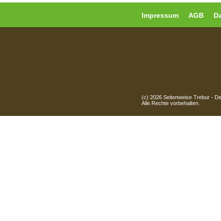
Impressum
AGB
D
(c) 2026 Seitenweise Trebur - D
Alle Rechte vorbehalten.