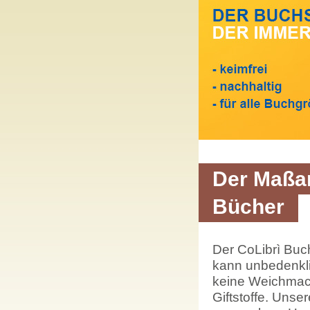
Der Maßan
Bücher
Der CoLibrì Buch
kann unbedenkl
keine Weichmach
Giftstoffe. Uns